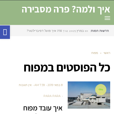
איך ולמה? פרה מסבירה
תפריט
פת
חדשות חמות:
10 במרץ 2025
7:12 PM
איך פועל דפיברילטור?
סר
נגי
ראשי
»
מפוח
כל הפוסטים ב
מפוח
8 במאי 2019
7:39 AM
אין תגובות
כללי
PARA PARA
איך עובד מפוח