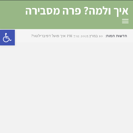
איך ולמה? פרה מסבירה
תפריט
פת
חדשות חמות:
10 במרץ 2025
7:12 PM
איך פועל דפיברילטור?
סרג
נגי