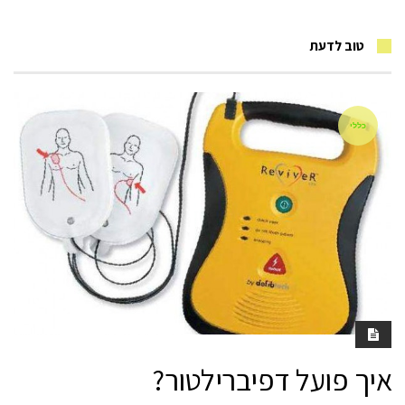
טוב לדעת
כללי
איך פועל דפיברילטור?