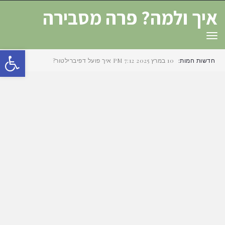
איך ולמה? פרה מסבירה
תפריט
פת
חדשות חמות:
10 במרץ 2025
7:12 PM
איך פועל דפיברילטור?
סרג
נגי