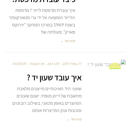
איך עובדת מדפסת לייזר ? מדפסת
הלייזר הומצאה על ידי גרי סטארקוותר
בשנת 1969 במרכז המחקר “זירוקס
פארק”. פעולתה של
קרא עוד ←
17 במרץ 2017
5:57 AM
אין תגובות
ROEER17
גדג'טים
איך עובד שעון יד ?
שעוני היד האיכותיים מייצגים מלאכת
מחשבת של דיוק מופתי. ישנם שעונים
המיוצרים באופן מכאני, בשילוב רובוטים
ומכונות ענק המייצרות אותם
קרא עוד ←