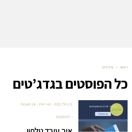
ראשי
»
גדג’טים
כל הפוסטים ב
גדג’טים
12 ביולי 2022
1:40 PM
אין תגובות
גדג'טים
ROEER17
איך עובד טלפון