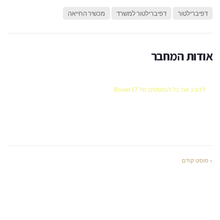
דפיברילטור
דפיברילטור למשרד
מכשיר החייאה
אודות המחבר
להציג את כל הפוסטים של Roeer17
« פוסט קודם