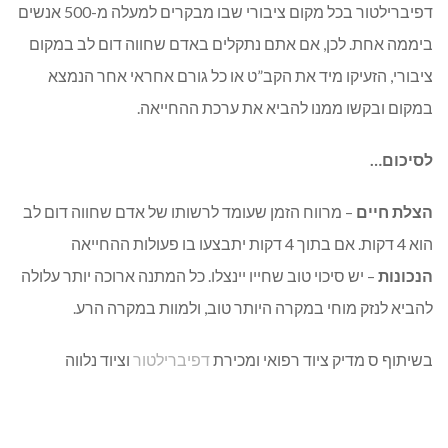
דפיברילטור בכל מקום ציבורי שבו מבקרים למעלה מ-500 אנשים
ביממה אחת. לכן, אם אתם נתקלים באדם שחווה דום לב במקום
ציבורי, הזעיקו מיד את הקב”ט או כל גורם אחראי אחר הנמצא
במקום ובקשו ממנו להביא את ערכת ההחייאה.
לסיכום…
הצלת חיים
– מרווח הזמן שעומד לרשותו של אדם שחווה דום לב
הוא 4 דקות. אם בתוך 4 דקות יתבצעו בו פעולות ההחייאה
הנכונות
– יש סיכוי טוב שחייו יינצלו. כל המתנה ארוכה יותר עלולה
להביא לנזק מוחי במקרה היותר טוב, ולמוות במקרה הרע.
בשיתוף ס מדיק ציוד רפואי ומכירת
דפיברילטור
וציוד נלווה