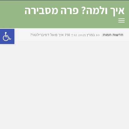
איך ולמה? פרה מסבירה
תפריט
פת
חדשות חמות:
10 במרץ 2025
7:12 PM
איך פועל דפיברילטור?
סרג
נגי